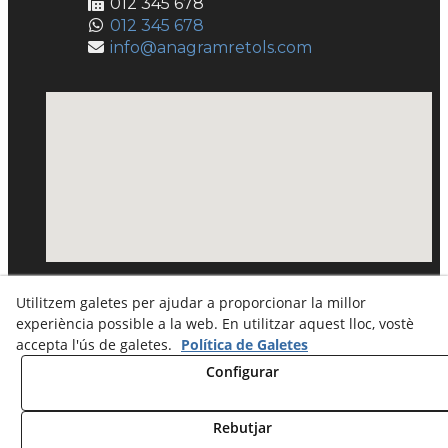
012 345 678
012 345 678
info@anagramretols.com
Utilitzem galetes per ajudar a proporcionar la millor
experiència possible a la web. En utilitzar aquest lloc, vostè
accepta l'ús de galetes.
Política de Galetes
Configurar
© 08/2026 Anagram RÃ¨tols - Tots els drets
reservats.
Rebutjar